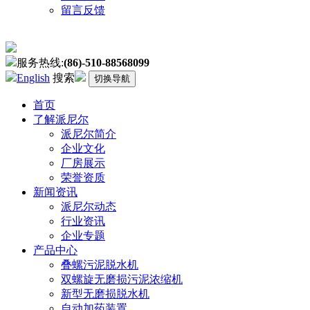
留言反馈
服务热线:
(86)-510-88568099
English
搜索
切换导航
首页
了解派尼尔
派尼尔简介
企业文化
厂房展示
荣誉资质
新闻资讯
派尼尔动态
行业资讯
企业专题
产品中心
叠螺污泥脱水机
双螺旋无磨损污泥浓缩机
新型无磨损脱水机
自动加药装置